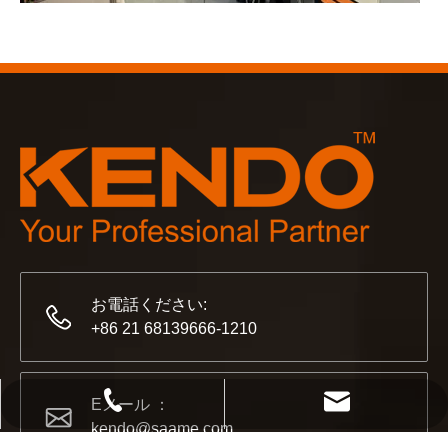
2023-03-02
KENDO ケルン見本市 2023
2023年のケルン見本市は、Kendoにとって古い友人と
お電話ください:
+86 21 68139666-1210
2022-11-21
Eメール ：
KENDO in BIG5 ドバイ エキシビション
+86 21 68139666-1210
kendo@saame.com
kendo@saame.com
パートナーおよび友人の皆様に、素晴らしいニュースをお伝えし