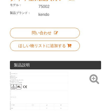
モデル：
75002
製品ブランド：
kendo
問い合わせ
ほしい物リストに追加する
製品説明
製
品
タイヤ空気注入ガン
名
空気入口: 1/4'
製
最大使用圧力: 8bar
品
デジタル圧力計
ゲージ結合：Psi、Bar、Mpa、KG/c㎡
説
440MM PVCホース付き
明
ガン本体：アルミニウム粉体塗装
製
品
ア
イ
コ
ン
パ
ッ
ケ
ー
ジ
カラーボックス
ン
グ
方
法
製
アート番号
サイズ
品
の
詳
75002
0
40
細