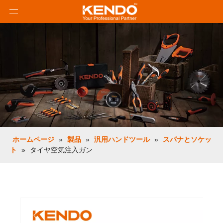
ホームページ
»
製品
»
汎用ハンドツール
»
スパナとソケッ
ト
»
タイヤ空気注入ガン