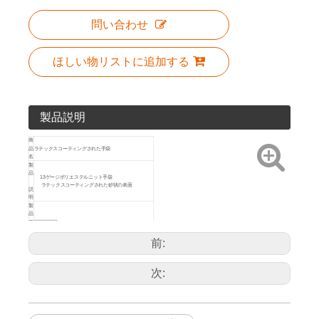
問い合わせ
ほしい物リストに追加する
製品説明
商
品
ラテックスコーティングされた手袋
名
製
品
13ゲージポリエステルニット手袋
ラテックスコーティングされた砂状の表面
説
明
製
品
ア
イ
コ
前:
ン
包
装
次:
/
方
法
製
アートNo.
サイズ
品
76126
長さ/9インチ
12
72
詳
76127
XL/10インチ
12
72