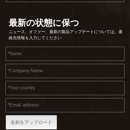
最新の状態に保つ
2023-03-02
ニュース、オファー、最新の製品アップデートについては、連
KENDO ケルン見本市 2023
絡先情報を入力してください
2023年のケルン見本市は、Kendoにとって古い友人と
2022-11-21
名刺をアップロード
KENDO in BIG5 ドバイ エキシビション