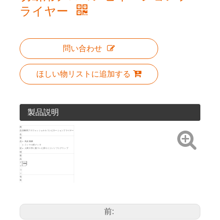
ライヤー
問い合わせ
ほしい物リストに追加する
製品説明
商
品
切断用プロフェッショナルコンビネーションプライヤー
名
製
品
高炭素鋼
ニッケル鉄メッキ
説
人間工学に基づいた滑りにくいソフトグリップ
明
製
品
ア
イ
コ
ン
包
装
PPカードハンガー/
スライドカード
方
法
アートNo.
サイズ
160mm / 6イ
10101
6
60
ンチ
180mm / 7イ
10102
6
60
前:
ンチ
製
200mm / 8イ
品
10103
6
60
ンチ
詳