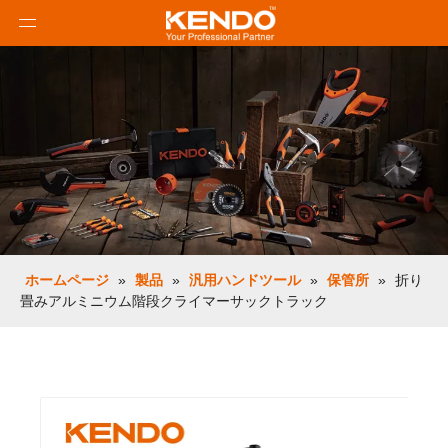
ホームページ
»
製品
»
汎用ハンドツール
»
保管所
»
折り
畳みアルミニウム階段クライマーサックトラック