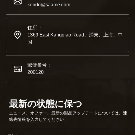
パートナーおよび友人の皆様に、素晴らしいニュースをお伝えし
kendo@saame.com
住所 ：
1369 East Kangqiao Road、浦東、上海、中
国
郵便番号：
200120
最新の状態に保つ
2023-03-02
ニュース、オファー、最新の製品アップデートについては、連
KENDO ケルン見本市 2023
絡先情報を入力してください
2023年のケルン見本市は、Kendoにとって古い友人と