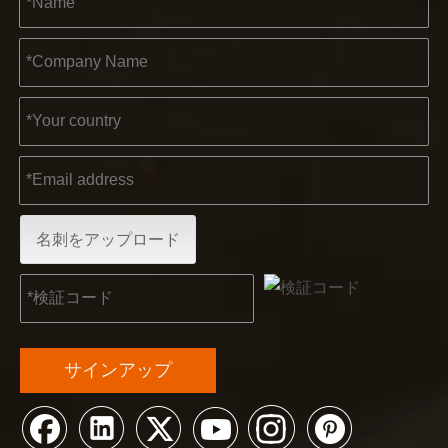
2022-11-21
名刺をアップロード
KENDO in BIG5 ドバイ エキシビション
パートナーおよび友人の皆様に、素晴らしいニュースをお伝えし
サインアップ