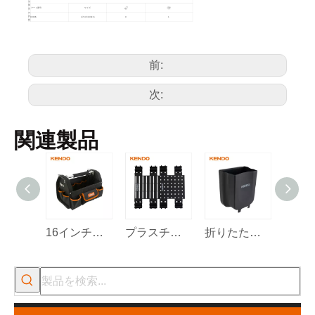
法
製
アート番号
サイズ
品
の
詳
90805
47×45×100cm
0
1
細
前:
次:
関連製品
16インチのオープンマウスツールバッグ
プラスチック吊り下げボード2個
折りたたみゴミ箱