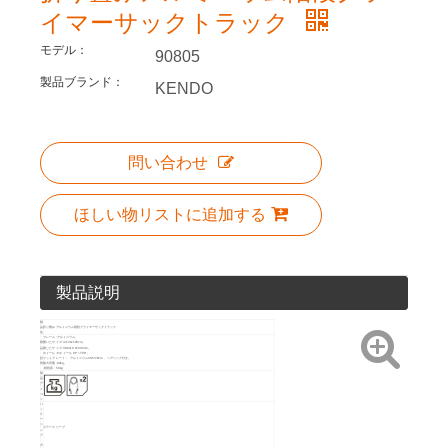
イマーサックトラック
モデル：
90805
製品ブランド：
KENDO
問い合わせ
ほしい物リストに追加する
製品説明
製
品
折り畳みアルミニウム階段クライマーサックトラック
名
フレーム: アルミニウム。
製
開いたサイズ: 47x45x100cm。
品
閉じたサイズ: 38.8x10.5x63.5cm。
ホイール: 6 ホイール PP + TPR ;
説
フットプレート： アルミニウム38.5*28cm 、ベアリング付き。
明
最大荷重: 80kg。
.階段床：50kg
製
品
ア
イ
コ
ン
パ
ッ
ケ
ー
ジ
カラースリーブ
ン
グ
方