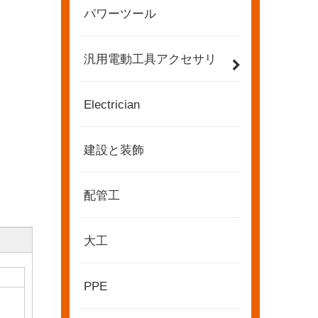
パワーツール
汎用電動工具アクセサリ
Electrician
建設と装飾
配管工
大工
2022-11-21
KENDO in BIG5 ドバイ エキシビション
PPE
パートナーおよび友人の皆様に、素晴らしいニュースを