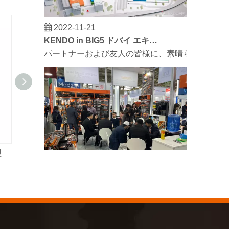
2022-11-21
KENDO in BIG5 ドバイ エキシビション
パートナーおよび友人の皆様に、素晴らしいニュースを
型
クイックカップリングアメリカンタイプ
エアチャッ
2023-03-02
KENDO ケルン見本市 2023
2023年のケルン見本市は、Kendoにとって古