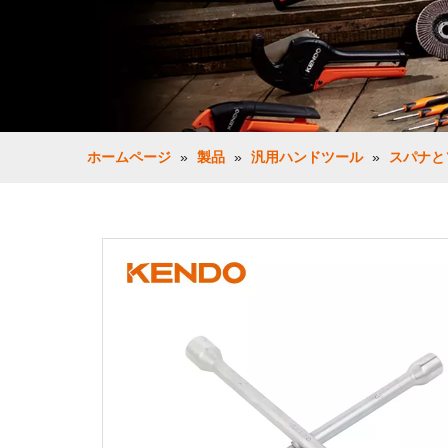
ホームページ
»
製品
»
汎用ハンドツール
»
スパナと