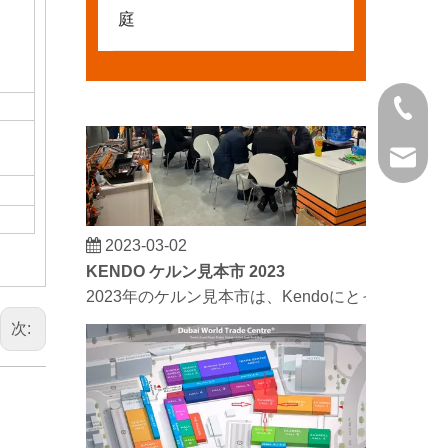
庭
+86 21 
kendo@
2023-03-02
KENDO ケルン見本市 2023
2023年のケルン見本市は、Kendoにとって古
次: