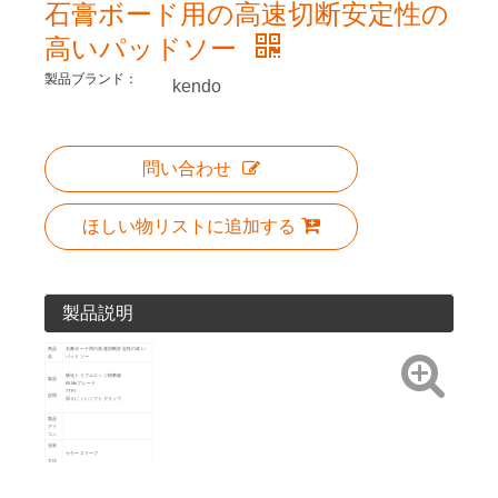
石膏ボード用の高速切断安定性の
高いパッドソー
製品ブランド：
kendo
問い合わせ
ほしい物リストに追加する
製品説明
商品
石膏ボード用の高速切断安定性の高い
名
パッドソー
硬化トリプルエッジ研磨歯
製品
65Mnブレード
7TPI
説明
滑りにくいソフトグリップ
製品
アイ
コン
包装
カラースリーブ
方法
アート
サイズ
No.
製品
詳細
300mm /
10
40