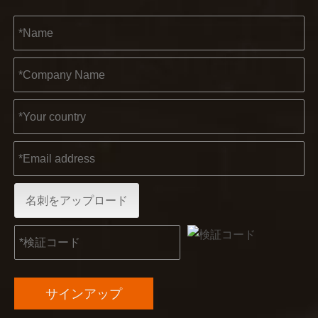
2023年のケルン見本市は、Kendoにとって古い友人と
2022-11-21
名刺をアップロード
KENDO in BIG5 ドバイ エキシビション
パートナーおよび友人の皆様に、素晴らしいニュースをお伝えし
サインアップ