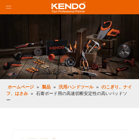
ホームページ
»
製品
»
汎用ハンドツール
»
のこぎり、ナイ
フ、はさみ
»
石膏ボード用の高速切断安定性の高いパッドソ
ー