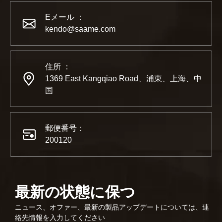
2022-11-21
KENDO in BIG5 ドバイ エキシビション
Eメール ：
パートナーおよび友人の皆様に、素晴らしいニュースをお伝えし
kendo@saame.com
住所 ：
1369 East Kangqiao Road、浦東、上海、中
国
郵便番号：
200120
最新の状態に保つ
2023-03-02
ニュース、オファー、最新の製品アップデートについては、連
KENDO ケルン見本市 2023
絡先情報を入力してください