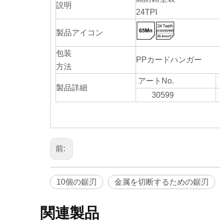
説明
24TPI
製品アイコン
包装
PPカードハンガー
方法
アートNo.
製品詳細
30599
前:
10個の鋸刃
金属を切断するための鋸刃
関連製品