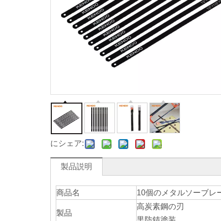
にシェア:
製品説明
商品名
10個のメタルソーブレ
高炭素鋼の刃
製品
黒防錆塗装