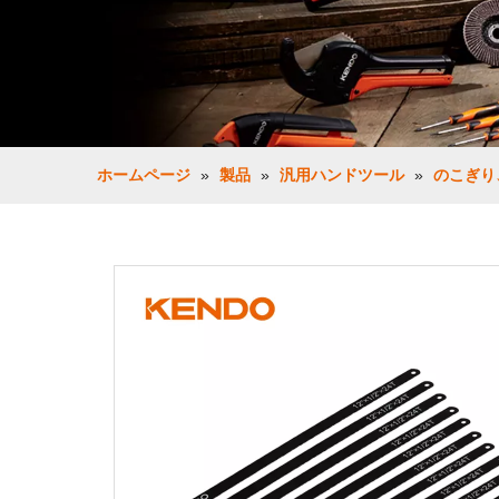
ホームページ
»
製品
»
汎用ハンドツール
»
のこぎり