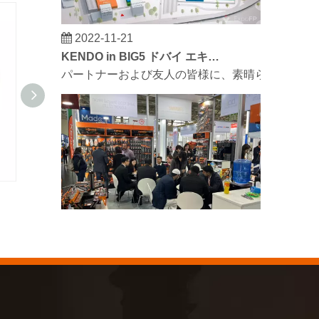
2022-11-21
KENDO in BIG5 ドバイ エキシビション
パートナーおよび友人の皆様に、素晴らしいニュースを
多目的ハサミ
ミニボルト
2023-03-02
KENDO ケルン見本市 2023
2023年のケルン見本市は、Kendoにとって古