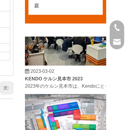
庭
+86 21 
kendo@
2023-03-02
KENDO ケルン見本市 2023
2023年のケルン見本市は、Kendoにとって古
次: