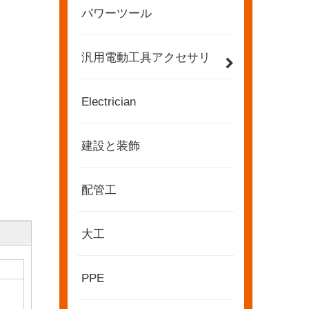
パワーツール
汎用電動工具アクセサリ
Electrician
建設と装飾
配管工
大工
2022-11-21
KENDO in BIG5 ドバイ エキシビション
PPE
パートナーおよび友人の皆様に、素晴らしいニュースを