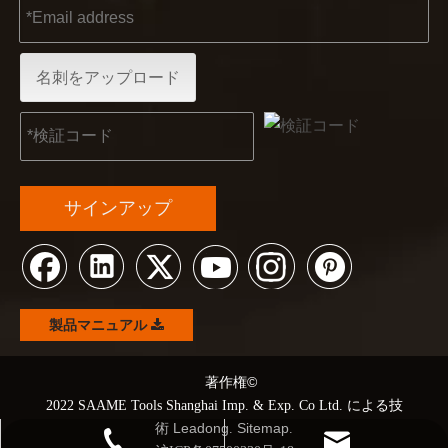
2022-11-21
名刺をアップロード
KENDO in BIG5 ドバイ エキシビション
パートナーおよび友人の皆様に、素晴らしいニュースをお伝えし
サインアップ
製品マニュアル
©
©著作権
2022 SAAME Tools Shanghai Imp. & Exp. Co Ltd. による技
Leadong
Sitemap
術
.
.
+86 21 68139666-1210
kendo@saame.com