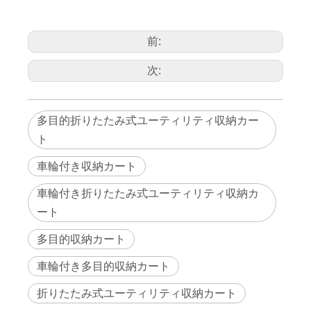
ス、図書館、作業場などでの使用に最適で
す。
製品
アイ
/
コン
パッ
ケー
前:
ジン
ラベルタグ
グ
方法
製品
アート
サイズ
の詳
番号
細
90339
L658×W440×H855mm
0
1
次:
多目的折りたたみ式ユーティリティ収納カー
ト
車輪付き収納カート
車輪付き折りたたみ式ユーティリティ収納カ
ート
多目的収納カート
車輪付き多目的収納カート
折りたたみ式ユーティリティ収納カート