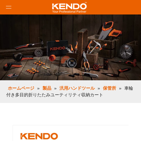
ホームページ
»
製品
»
汎用ハンドツール
»
保管所
»
車輪
付き多目的折りたたみユーティリティ収納カート