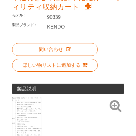
ィリティ収納カート
モデル：
90339
製品ブランド：
KENDO
問い合わせ
ほしい物リストに追加する
製品説明
製品
多目的折りたたみユーティリティストレージ
名
カート
サビに強いアルミパイプを使用した丈夫で
耐久性のある収納カートです。
ワンステップロック解除
数秒で折りたたむことができ、ロックフッ
クでしっかりとロックされます。
車両、ガレージ、クローゼットへの持ち運
びと保管が簡単
全体サイズ：L658×W440×H855mm
製品
折りたたみサイズ：
L200×W440×H1080mm
説明
約重量: 5.2kg
積載量: 20kg/コンパートメント
2 回転キャスター、直径。 75mm / 3インチ
ブレーキ付き回転キャスター 2 個、直径。
75mm / 3インチ
家庭、ガレージ、庭、レストラン、オフィ